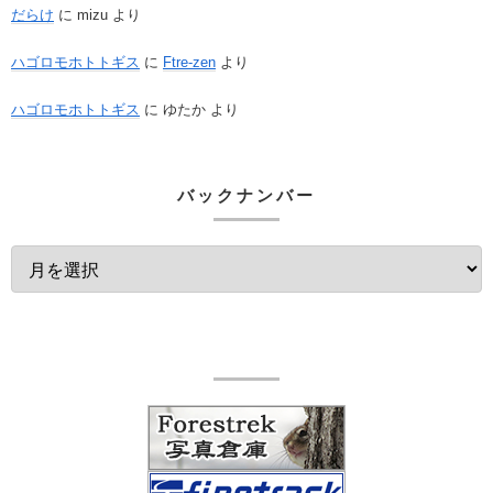
だらけ
に
mizu
より
ハゴロモホトトギス
に
Ftre-zen
より
ハゴロモホトトギス
に
ゆたか
より
バックナンバー