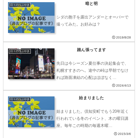
暗と明
日々のつぶやき
シダの胞子を露出アンダーとオーバーで
撮ってみた。お好みは？
2019/8/28
踏ん張ってます
日々のつぶやき
先日は今シーズン夏仕事の決起集会で、
札幌すすきのへ。途中の峠は早朝でなけ
れば路面凍結の心配はほぼなく…
2024/4/13
始まりました
日々のつぶやき
始まりました。倶知安町でもう20年近く
行われている冬のイベント、木の曜日講
座。毎年この時期の毎週木曜…
2015/3/6