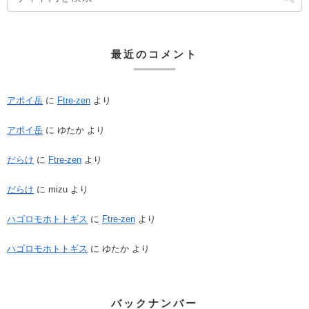
最近のコメント
アポイ岳
に
Ftre-zen
より
アポイ岳
に
ゆたか
より
だらけ
に
Ftre-zen
より
だらけ
に
mizu
より
ハゴロモホトトギス
に
Ftre-zen
より
ハゴロモホトトギス
に
ゆたか
より
バックナンバー