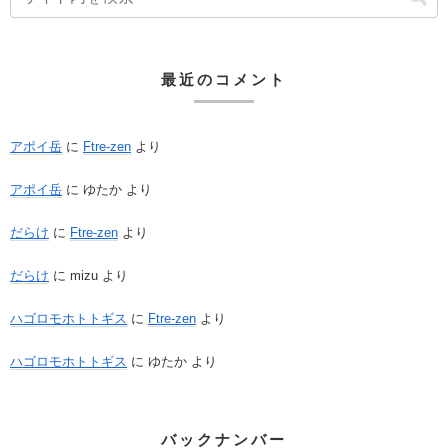
最近のコメント
アポイ岳
に
Ftre-zen
より
アポイ岳
に
ゆたか
より
だらけ
に
Ftre-zen
より
だらけ
に
mizu
より
ハゴロモホトトギス
に
Ftre-zen
より
ハゴロモホトトギス
に
ゆたか
より
バックナンバー