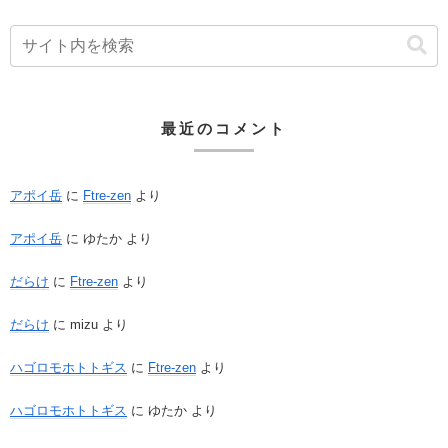
最近のコメント
アポイ岳
に
Ftre-zen
より
アポイ岳
に
ゆたか
より
だらけ
に
Ftre-zen
より
だらけ
に
mizu
より
ハゴロモホトトギス
に
Ftre-zen
より
ハゴロモホトトギス
に
ゆたか
より