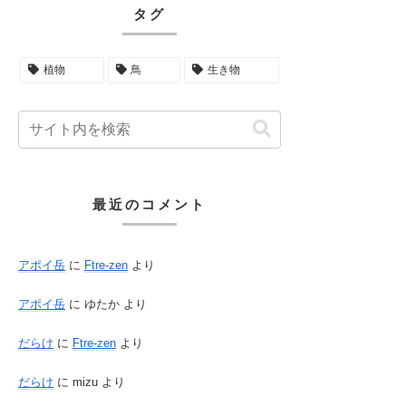
タグ
植物
鳥
生き物
最近のコメント
アポイ岳
に
Ftre-zen
より
アポイ岳
に
ゆたか
より
だらけ
に
Ftre-zen
より
だらけ
に
mizu
より