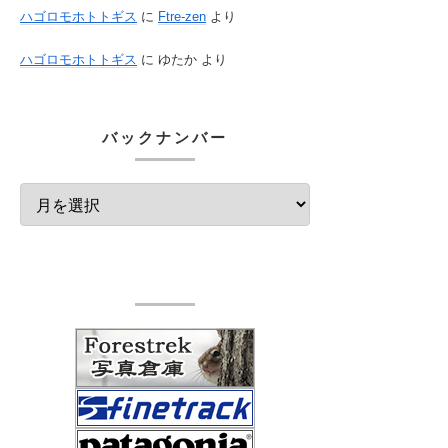
ハゴロモホトトギス
に
Ftre-zen
より
ハゴロモホトトギス
に
ゆたか
より
バックナンバー