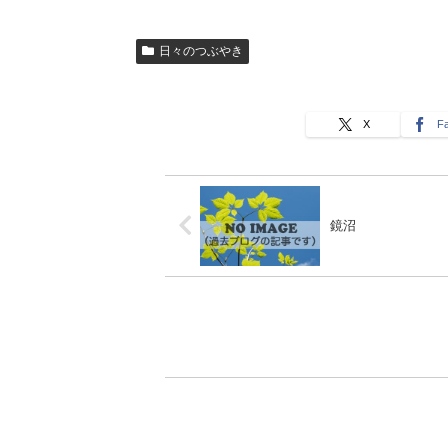
日々のつぶやき
X
F
鏡沼