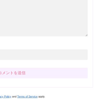
acy Policy
and
Terms of Service
apply.