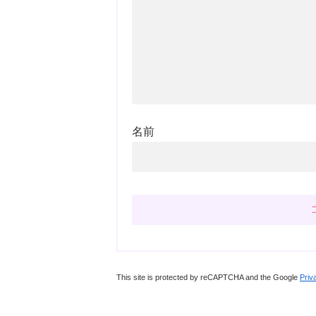
名前
This site is protected by reCAPTCHA and the Google
Priv