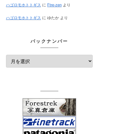
ハゴロモホトトギス
に
Ftre-zen
より
ハゴロモホトトギス
に
ゆたか
より
バックナンバー