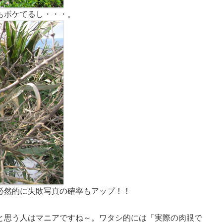
もボケてるし・・・。
必然的に失敗写真の確率もアップ！！
。
と思う人はマニアですね～。ワタシ的には「実際の肉眼で