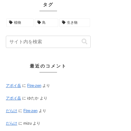
タグ
植物
鳥
生き物
最近のコメント
アポイ岳
に
Ftre-zen
より
アポイ岳
に
ゆたか
より
だらけ
に
Ftre-zen
より
だらけ
に
mizu
より