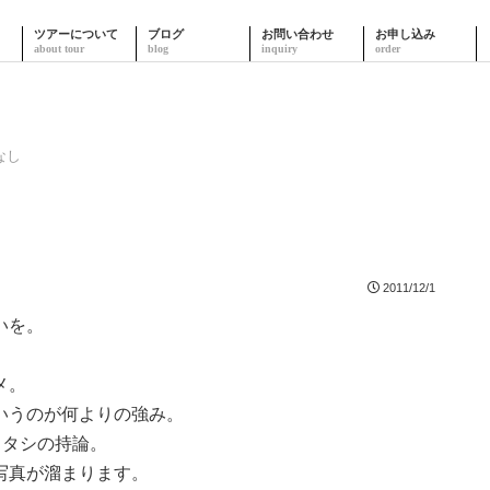
ツアーについて
ブログ
お問い合わせ
お申し込み
なし
2011/12/1
いを。
メ。
いうのが何よりの強み。
ワタシの持論。
写真が溜まります。