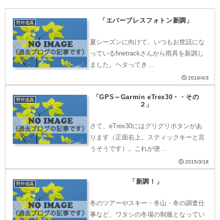
「エバーブレスフォトン新調」
野外道具
夏シーズンに向けて、いつもお世話にな
っているfinetrackさんから雨具を新調し
ました。ヘタってき…
2019/4/3
「GPS～Garmin eTrex30・・その
野外道具
２」
さて、eTrex30にはグリグリボタンがあ
ります（正面右上。スティックキーと言
うそうです）。これが便…
2015/3/18
「新調！」
野外道具
冬のツアーやスキー・冬山・冬の調査仕
事など、ワタシの冬場の制服となってい