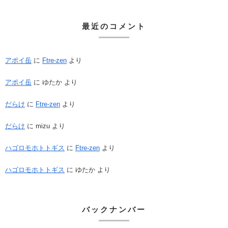
最近のコメント
アポイ岳
に
Ftre-zen
より
アポイ岳
に
ゆたか
より
だらけ
に
Ftre-zen
より
だらけ
に
mizu
より
ハゴロモホトトギス
に
Ftre-zen
より
ハゴロモホトトギス
に
ゆたか
より
バックナンバー