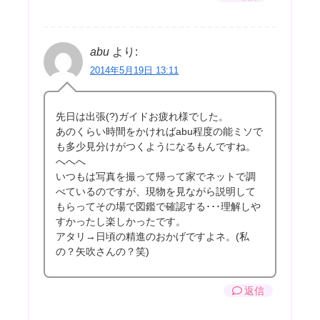
abu
より:
2014年5月19日 13:11
先日は出張(?)ガイドお疲れ様でした。
あのくらい時間をかければabu程度の能ミソで
も多少見分けがつくようになるもんですね。
へへへ
いつもは写真を撮って帰って家でネットで調
べているのですが、現物を見ながら説明して
もらってその場で図鑑で確認する･･･理解しや
すかったし楽しかったです。
アタリ→日頃の精進のおかげですよネ。(私
の？矢吹さんの？笑)
返信