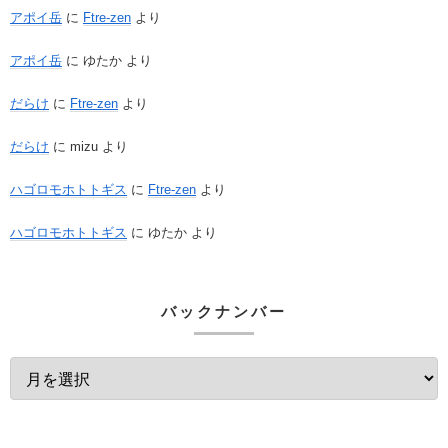
アポイ岳
に
Ftre-zen
より
アポイ岳
に
ゆたか
より
だらけ
に
Ftre-zen
より
だらけ
に
mizu
より
ハゴロモホトトギス
に
Ftre-zen
より
ハゴロモホトトギス
に
ゆたか
より
バックナンバー