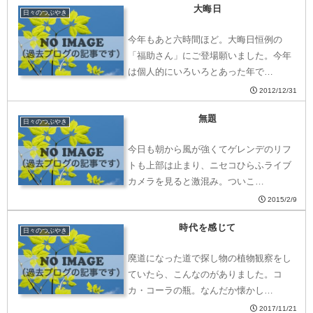
大晦日
日々のつぶやき
今年もあと六時間ほど。大晦日恒例の
「福助さん」にご登場願いました。今年
は個人的にいろいろとあった年で…
2012/12/31
無題
日々のつぶやき
今日も朝から風が強くてゲレンデのリフ
トも上部は止まり、ニセコひらふライブ
カメラを見ると激混み。ついこ…
2015/2/9
時代を感じて
日々のつぶやき
廃道になった道で探し物の植物観察をし
ていたら、こんなのがありました。コ
カ・コーラの瓶。なんだか懐かし…
2017/11/21