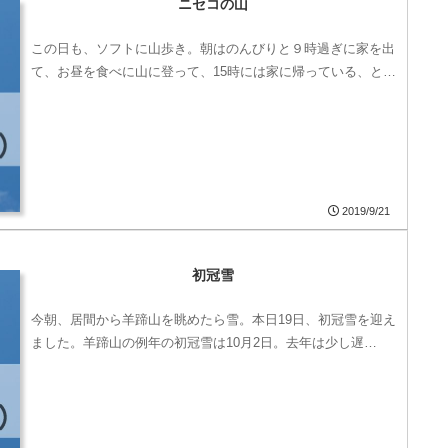
ニセコの山
この日も、ソフトに山歩き。朝はのんびりと９時過ぎに家を出
て、お昼を食べに山に登って、15時には家に帰っている、と…
2019/9/21
初冠雪
今朝、居間から羊蹄山を眺めたら雪。本日19日、初冠雪を迎え
ました。羊蹄山の例年の初冠雪は10月2日。去年は少し遅…