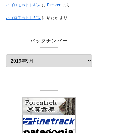
ハゴロモホトトギス
に
Ftre-zen
より
ハゴロモホトトギス
に
ゆたか
より
バックナンバー