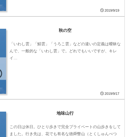
2019/9/19
秋の空
「いわし雲」「鯖雲」「うろこ雲」などの違いの定義は曖昧な
んで、一般的な「いわし雲」で。どれでもいいですが、キレ
イ…
2019/9/17
地味山行
この日は休日。ひとり歩きで完全プライベートの山歩きをして
ました。行き先は、花でも有名な徳舜瞥山（とくしゅんべつ