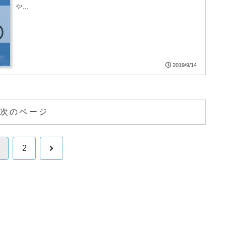
や…
2019/9/14
次のページ
次
2
へ