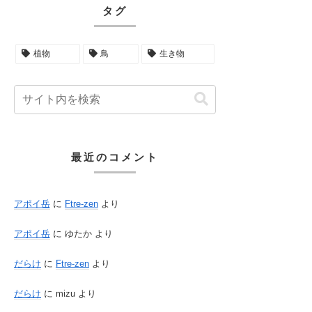
タグ
植物
鳥
生き物
最近のコメント
アポイ岳
に
Ftre-zen
より
アポイ岳
に
ゆたか
より
だらけ
に
Ftre-zen
より
だらけ
に
mizu
より