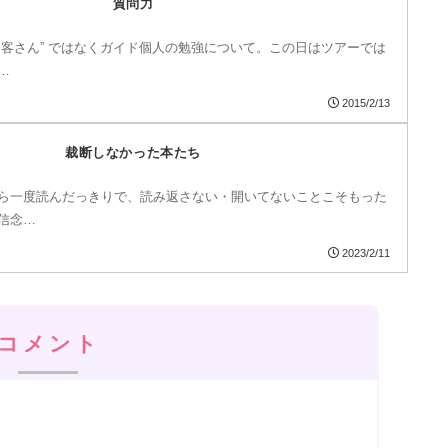
質問力
お客さん” ではなくガイド個人の勉強について。この日はツアーでは
…
2015/2/13
裁断しなかった本たち
ら一度読んだっきりで、読み返さない・開いてないことこそもった
信念…
2023/2/11
コメント