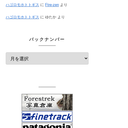
ハゴロモホトトギス
に
Ftre-zen
より
ハゴロモホトトギス
に
ゆたか
より
バックナンバー