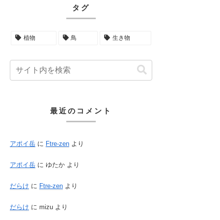
タグ
植物
鳥
生き物
最近のコメント
アポイ岳
に
Ftre-zen
より
アポイ岳
に
ゆたか
より
だらけ
に
Ftre-zen
より
だらけ
に
mizu
より