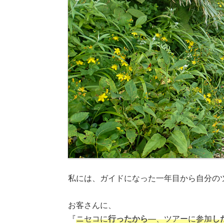
私には、ガイドになった一年目から自分の
お客さんに、
『
ニセコに
行ったから
―、ツアーに参加
し