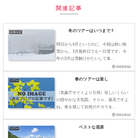
関連記事
冬のツアーはいつまで？
お知らせ
明日から4月というのに、今朝は軽い除
雪から。3月最終日でも一日雪です。今
年の3月は雪解けがたいして進…
2025/3/31
春のツアーは楽し
ツアー
（気象庁サイトより引用）珍しいくらい
の穏やかな天気図。そりゃ、最高ですよ
ね。春を感じて自然のチカラを…
2021/4/12
ベストな湿原
ツアー