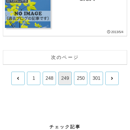
日々のつぶやき
2013/5/4
次のページ
前
次
1
248
249
250
301
へ
へ
チェック記事