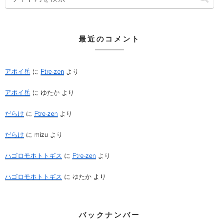
最近のコメント
アポイ岳
に
Ftre-zen
より
アポイ岳
に
ゆたか
より
だらけ
に
Ftre-zen
より
だらけ
に
mizu
より
ハゴロモホトトギス
に
Ftre-zen
より
ハゴロモホトトギス
に
ゆたか
より
バックナンバー