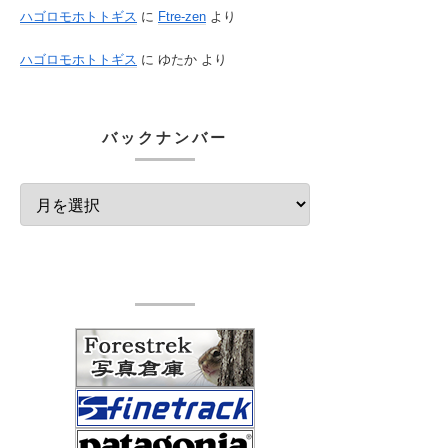
ハゴロモホトトギス
に
Ftre-zen
より
ハゴロモホトトギス
に
ゆたか
より
バックナンバー