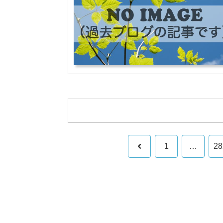
前
1
…
28
へ