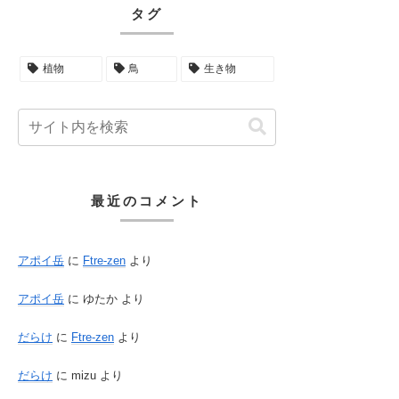
タグ
植物
鳥
生き物
最近のコメント
アポイ岳
に
Ftre-zen
より
アポイ岳
に
ゆたか
より
だらけ
に
Ftre-zen
より
だらけ
に
mizu
より