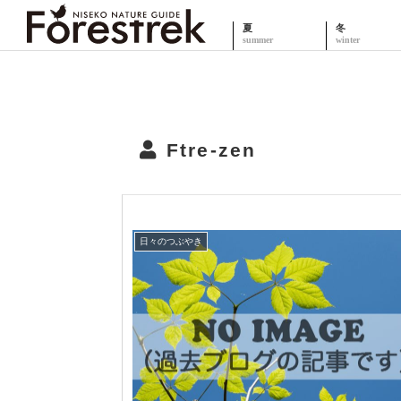
夏
冬
Ftre-zen
日々のつぶやき