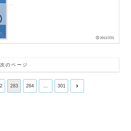
…
2011/7/31
次のページ
次
2
283
284
…
301
へ