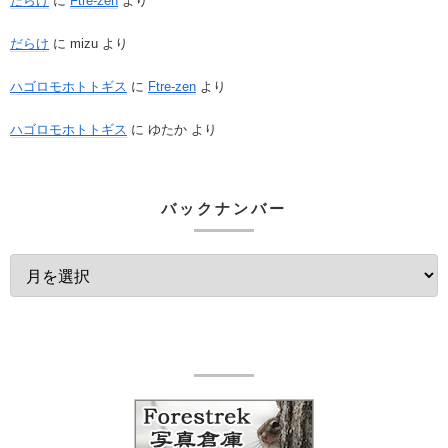
だらけ
に
Ftre-zen
より
だらけ
に
mizu
より
ハゴロモホトトギス
に
Ftre-zen
より
ハゴロモホトトギス
に
ゆたか
より
バックナンバー