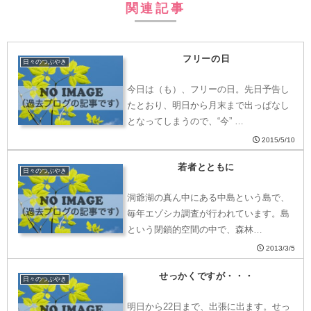
関連記事
フリーの日
日々のつぶやき
今日は（も）、フリーの日。先日予告し
たとおり、明日から月末まで出っぱなし
となってしまうので、“今” …
2015/5/10
若者とともに
日々のつぶやき
洞爺湖の真ん中にある中島という島で、
毎年エゾシカ調査が行われています。島
という閉鎖的空間の中で、森林…
2013/3/5
せっかくですが・・・
日々のつぶやき
明日から22日まで、出張に出ます。せっ