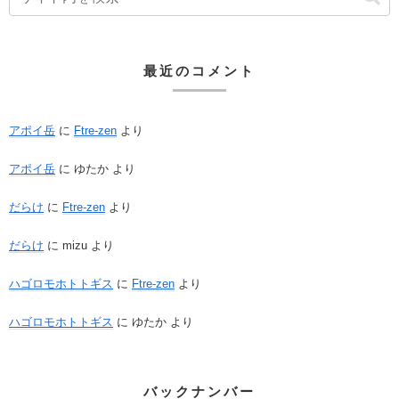
最近のコメント
アポイ岳
に
Ftre-zen
より
アポイ岳
に
ゆたか
より
だらけ
に
Ftre-zen
より
だらけ
に
mizu
より
ハゴロモホトトギス
に
Ftre-zen
より
ハゴロモホトトギス
に
ゆたか
より
バックナンバー