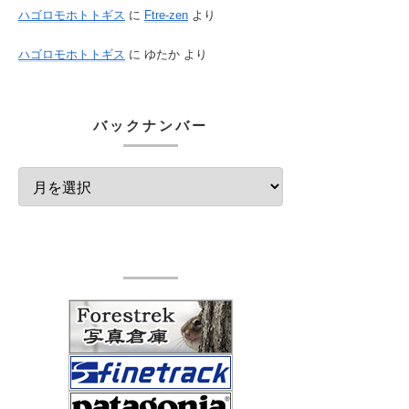
ハゴロモホトトギス
に
Ftre-zen
より
ハゴロモホトトギス
に
ゆたか
より
バックナンバー