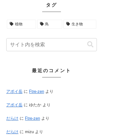
タグ
植物
鳥
生き物
最近のコメント
アポイ岳
に
Ftre-zen
より
アポイ岳
に
ゆたか
より
だらけ
に
Ftre-zen
より
だらけ
に
mizu
より