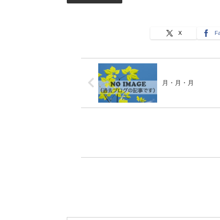
X
F
月・月・月