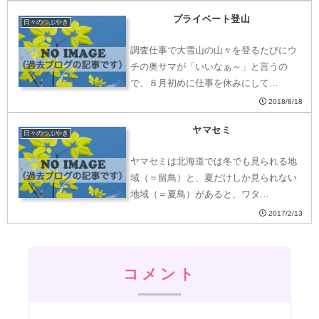
プライベート登山
日々のつぶやき
調査仕事で大雪山の山々を登るたびにウ
チの奥サマが「いいなぁ～」と言うの
で、８月初めに仕事を休みにして…
2018/8/18
ヤマセミ
日々のつぶやき
ヤマセミは北海道では冬でも見られる地
域（＝留鳥）と、夏だけしか見られない
地域（＝夏鳥）があると、ワタ…
2017/2/13
コメント