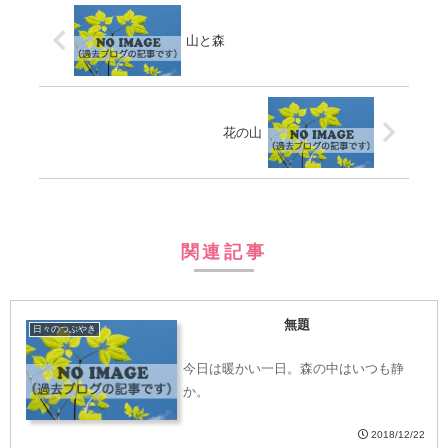
山と森
花の山
関連記事
無題
日々のつぶやき
今日は暖かい一日。森の中はいつも静
か。
2018/12/22