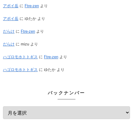
アポイ岳
に
Ftre-zen
より
アポイ岳
に
ゆたか
より
だらけ
に
Ftre-zen
より
だらけ
に
mizu
より
ハゴロモホトトギス
に
Ftre-zen
より
ハゴロモホトトギス
に
ゆたか
より
バックナンバー