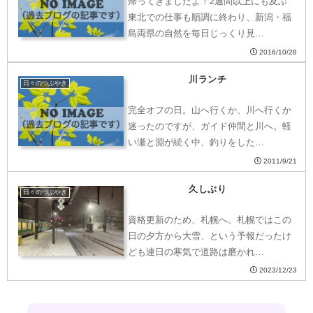
帰ってきましたよ！2週間以上にも及ぶ
東北での仕事も順調に終わり、新潟・福
島両県の自然を毎日じっくり見…
2016/10/28
川ランチ
日々のつぶやき
完全オフの日。山へ行くか、川へ行くか
迷ったのですが、ガイド仲間と川へ。軽
い瀬と淵が続く中、釣りをした…
2011/9/21
久しぶり
日々のつぶやき
資格更新のため、札幌へ。札幌ではこの
日の夕方から大雪、という予報だったけ
ども連日の寒気で道路は磨かれ…
2023/12/23