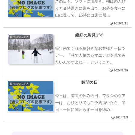
この日も、ソフトに山歩き。朝はのんび
りと９時過ぎに家を出て、お昼を食べに
山に登って、15時には家に帰…
2019/9/21
絶好の鳥見デイ
日々のつぶやき
毎年来てくれる鳥好きなお客様と一日ツ
アー。「巷で人気のシマエナガを見てみ
たいんですよねー」ということ…
2024/2/29
隙間の日
日々のつぶやき
今日は、隙間の休みの日。ワタシのツア
ーは、おひとりでもご予約頂いたら、半
日・一日に関わらず一日を締め…
2014/9/5