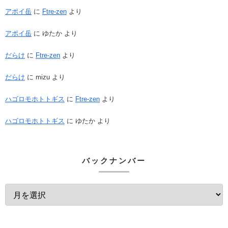
アポイ岳
に
Ftre-zen
より
アポイ岳
に
ゆたか
より
だらけ
に
Ftre-zen
より
だらけ
に
mizu
より
ハゴロモホトトギス
に
Ftre-zen
より
ハゴロモホトトギス
に
ゆたか
より
バックナンバー