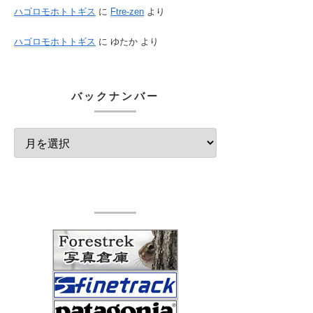
ハゴロモホトトギス
に
Ftre-zen
より
ハゴロモホトトギス
に
ゆたか
より
バックナンバー