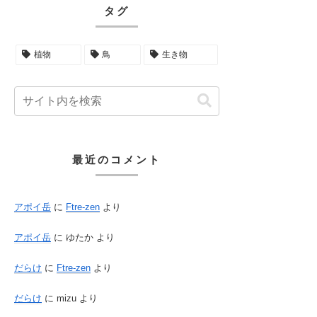
タグ
植物
鳥
生き物
最近のコメント
アポイ岳
に
Ftre-zen
より
アポイ岳
に
ゆたか
より
だらけ
に
Ftre-zen
より
だらけ
に
mizu
より