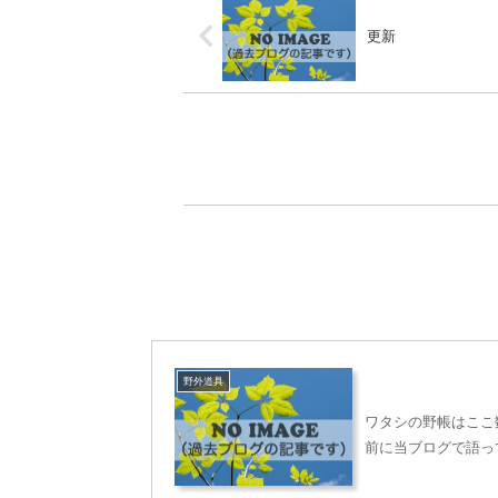
更新
野外道具
ワタシの野帳はここ
前に当ブログで語っ