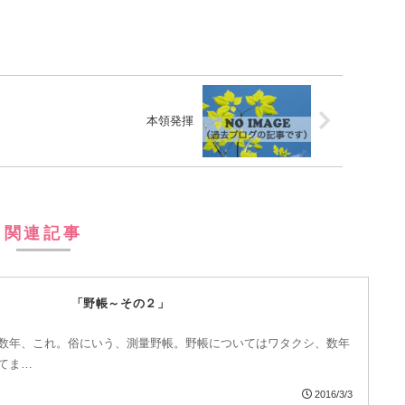
本領発揮
関連記事
「野帳～その２」
数年、これ。俗にいう、測量野帳。野帳についてはワタクシ、数年
てま…
2016/3/3