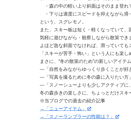
・森の中の軽い上り斜面はそのまま登れ
・下りは適度にスピードを抑えながら滑
という、スグレモノ。
また、スキー板は短く・軽くなっていて、
気軽に遊びながら・観察しながら散策でき
よほど急な斜面でなければ、滑っていても
「スキーが苦手・怖い」という人にも楽し
まさに、“冬の散策のため”の新しいアイテ
―「自然をみながらゆっくり歩くことが好
―「写真を撮るために冬の森に入りたい方
―「スノーシューよりも少しアクティブに
冬の森歩きの楽しさに、ちょっとだけスキ
※当ブログでの過去の紹介記事
→「ニューアイテム」
→「スノーランブラーの性能は？」