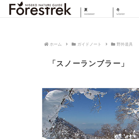
夏
冬
ホーム
ガイドノート
野外道具
「スノーランブラー」