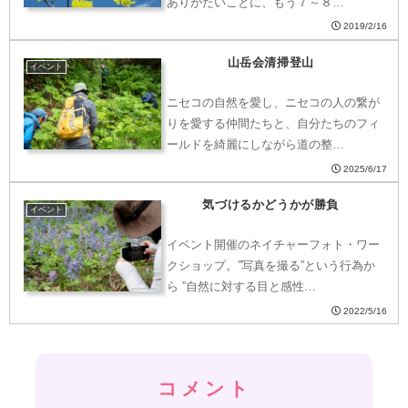
ありがたいことに、もう７～８…
2019/2/16
山岳会清掃登山
イベント
ニセコの自然を愛し、ニセコの人の繋が
りを愛する仲間たちと、自分たちのフィ
ールドを綺麗にしながら道の整…
2025/6/17
気づけるかどうかが勝負
イベント
イベント開催のネイチャーフォト・ワー
クショップ。”写真を撮る”という行為か
ら ”自然に対する目と感性…
2022/5/16
コメント