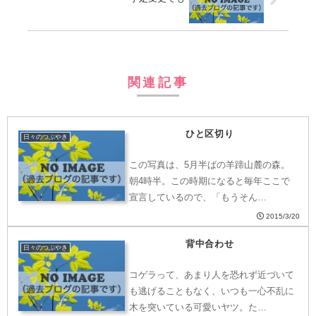
関連記事
ひと区切り
日々のつぶやき
この写真は、5月半ばの羊蹄山麓の森。
朝4時半。この時期になると毎年ここで
宣言しているので、「もうそん…
2015/3/20
背中合わせ
日々のつぶやき
コゲラって、あまり人を恐れず近づいて
も逃げることもなく、いつも一心不乱に
木を突いている可愛いヤツ。た…