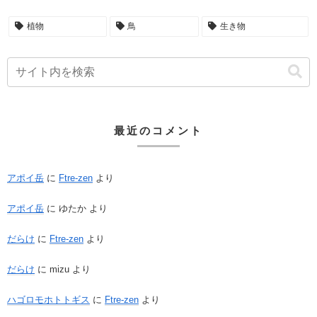
植物
鳥
生き物
最近のコメント
アポイ岳
に
Ftre-zen
より
アポイ岳
に
ゆたか
より
だらけ
に
Ftre-zen
より
だらけ
に
mizu
より
ハゴロモホトトギス
に
Ftre-zen
より