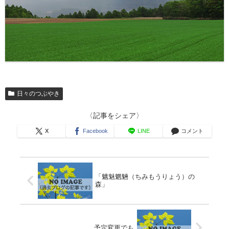
日々のつぶやき
〈記事をシェア〉
X
Facebook
LINE
コメント
「魑魅魍魎（ちみもうりょう）の
森」
予定変更でも