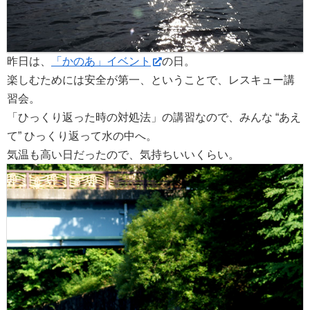
昨日は、
「かのあ」イベント
の日。
楽しむためには安全が第一、ということで、レスキュー講
習会。
「ひっくり返った時の対処法」の講習なので、みんな “あえ
て” ひっくり返って水の中へ。
気温も高い日だったので、気持ちいいくらい。