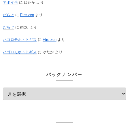
アポイ岳
に
ゆたか
より
だらけ
に
Ftre-zen
より
だらけ
に
mizu
より
ハゴロモホトトギス
に
Ftre-zen
より
ハゴロモホトトギス
に
ゆたか
より
バックナンバー