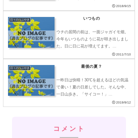
2018/9/15
いつもの
日々のつぶやき
ウチの居間の前は、一面ジャガイモ畑。
今年もいつものように花が咲き出しまし
た。日に日に花が増えてます。…
2011/7/10
最後の夏？
日々のつぶやき
一昨日は快晴！30℃を超えるほどの気温
で暑い！夏の日差しでした。そんな中、
一日山歩き。「サイコー！」…
2019/9/12
コメント