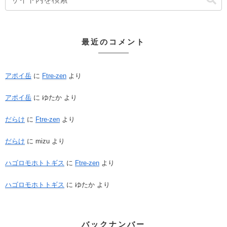
最近のコメント
アポイ岳
に
Ftre-zen
より
アポイ岳
に
ゆたか
より
だらけ
に
Ftre-zen
より
だらけ
に
mizu
より
ハゴロモホトトギス
に
Ftre-zen
より
ハゴロモホトトギス
に
ゆたか
より
バックナンバー