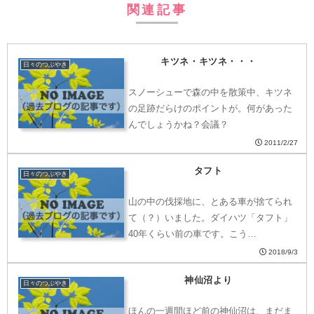
関連記事
キツネ・キツネ・・・
日々のつぶやき
スノーシューで森の中を散策中、キツネ
の足跡だらけのポイントが。何があった
んでしょうかね？会議？
2011/2/27
タフト
日々のつぶやき
山の中の伐採地に、とある車が捨てられ
て（？）いました。ダイハツ「タフト」
40年くらい前の車です。こう…
2018/9/3
神仙沼より
日々のつぶやき
ほんの一週間ほど前の神仙沼は、まだま