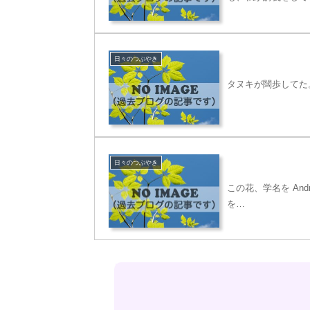
日々のつぶやき
タヌキが闊歩してた
日々のつぶやき
この花、学名を Andr
を…