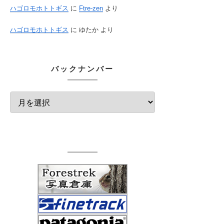
ハゴロモホトトギス
に
Ftre-zen
より
ハゴロモホトトギス
に
ゆたか
より
バックナンバー