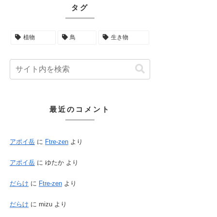
タグ
植物
鳥
生き物
最近のコメント
アポイ岳
に
Ftre-zen
より
アポイ岳
に
ゆたか
より
だらけ
に
Ftre-zen
より
だらけ
に
mizu
より