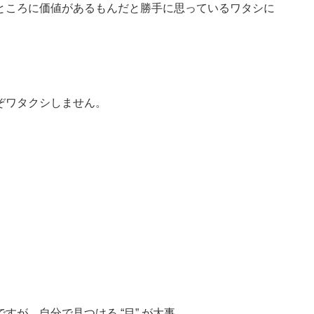
ところに価値があるもんだと勝手に思っているワタシに
ぞワタクシしません。
が、自分で見つける “目” が大事。