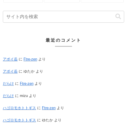
最近のコメント
アポイ岳
に
Ftre-zen
より
アポイ岳
に
ゆたか
より
だらけ
に
Ftre-zen
より
だらけ
に
mizu
より
ハゴロモホトトギス
に
Ftre-zen
より
ハゴロモホトトギス
に
ゆたか
より