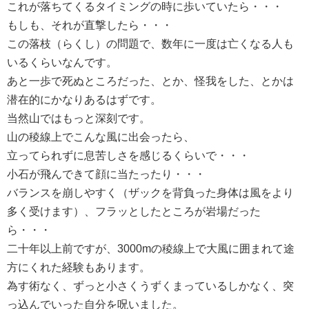
これが落ちてくるタイミングの時に歩いていたら・・・
もしも、それが直撃したら・・・
この落枝（らくし）の問題で、数年に一度は亡くなる人も
いるくらいなんです。
あと一歩で死ぬところだった、とか、怪我をした、とかは
潜在的にかなりあるはずです。
当然山ではもっと深刻です。
山の稜線上でこんな風に出会ったら、
立ってられずに息苦しさを感じるくらいで・・・
小石が飛んできて顔に当たったり・・・
バランスを崩しやすく（ザックを背負った身体は風をより
多く受けます）、フラッとしたところが岩場だった
ら・・・
二十年以上前ですが、3000mの稜線上で大風に囲まれて途
方にくれた経験もあります。
為す術なく、ずっと小さくうずくまっているしかなく、突
っ込んでいった自分を呪いました。