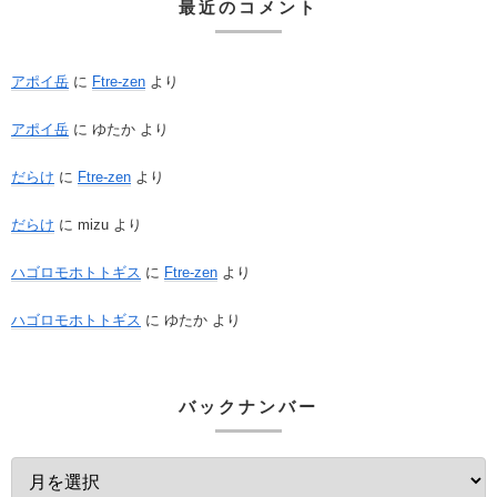
最近のコメント
アポイ岳
に
Ftre-zen
より
アポイ岳
に
ゆたか
より
だらけ
に
Ftre-zen
より
だらけ
に
mizu
より
ハゴロモホトトギス
に
Ftre-zen
より
ハゴロモホトトギス
に
ゆたか
より
バックナンバー