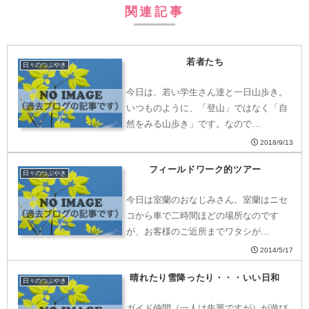
関連記事
若者たち
日々のつぶやき
今日は、若い学生さん達と一日山歩き。
いつものように、「登山」ではなく「自
然をみる山歩き」です。なので…
2018/9/13
フィールドワーク的ツアー
日々のつぶやき
今日は室蘭のおなじみさん。室蘭はニセ
コから車で二時間ほどの場所なのです
が、お客様のご近所までワタシが…
2014/5/17
晴れたり雪降ったり・・・いい日和
日々のつぶやき
ガイド仲間（一人は先輩ですが）が遊び