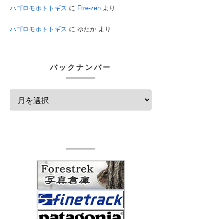
ハゴロモホトトギス
に
Ftre-zen
より
ハゴロモホトトギス
に
ゆたか
より
バックナンバー