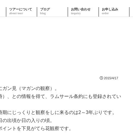
ツアーについて
ブログ
お問い合わせ
お申し込み
2015/4/17
にガン見（マガンの観察）。
時）、との情報を得て、ラムサール条約にも登録されてい
時期にじっくりと観察をしに来るのは2～3年ぶりです。
日の出頃か日の入りの頃。
ポイントを下見がてら花観察です。