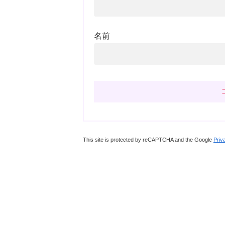
名前
This site is protected by reCAPTCHA and the Google
Priv