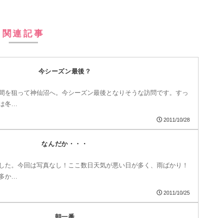
関連記事
今シーズン最後？
間を狙って神仙沼へ。今シーズン最後となりそうな訪問です。すっ
は冬…
2011/10/28
なんだか・・・
した。今回は写真なし！ここ数日天気が悪い日が多く、雨ばかり！
多か…
2011/10/25
朝一番