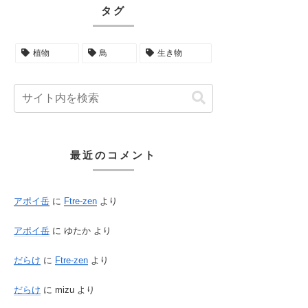
タグ
植物
鳥
生き物
最近のコメント
アポイ岳
に
Ftre-zen
より
アポイ岳
に
ゆたか
より
だらけ
に
Ftre-zen
より
だらけ
に
mizu
より