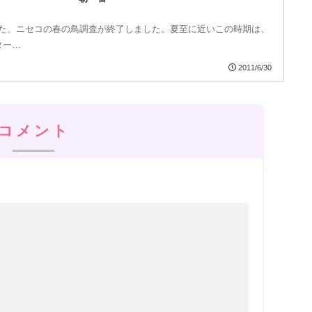
た、ニセコの春の鳥調査が終了しました。夏至に近いこの時期は、
ター…
2011/6/30
コメント