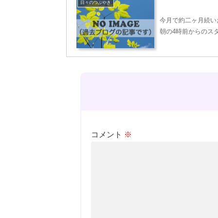
日々のつぶやき
今月で約二ヶ月続い
朝の4時前からのス
コメント
※