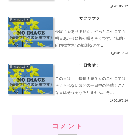
2018/7/12
サクラサク
日々のつぶやき
受験じゃありません。やっとニセコでも
明日あたりに桜が咲きそうです。“私的・
町内標本木” の観測なので…
2016/5/4
一日快晴！
日々のつぶやき
この日は……快晴！厳冬期のニセコでは
考えられないほどの一日中の快晴！こん
な日はそうそうありません。そ…
2016/2/10
コメント