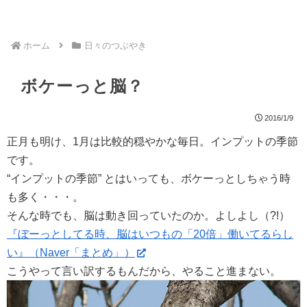
ホーム
日々のつぶやき
ボケーっと脳？
2016/1/9
正月も明け、1月は比較的穏やかな毎日。インプットの季節
です。
“インプットの季節” とはいっても、ボケーっとしちゃう時
も多く・・・。
そんな時でも、脳は動き回っていたのか。よしよし（?!）
『ぼーっとしてる時、脳はいつもの「20倍」働いてるらし
い』（Naver「まとめ」）
こうやって言い訳するもんだから、やること進まない。