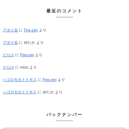
最近のコメント
アポイ岳
に
Ftre-zen
より
アポイ岳
に
ゆたか
より
だらけ
に
Ftre-zen
より
だらけ
に
mizu
より
ハゴロモホトトギス
に
Ftre-zen
より
ハゴロモホトトギス
に
ゆたか
より
バックナンバー