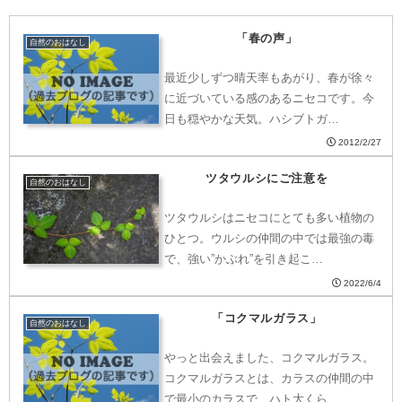
「春の声」
自然のおはなし
最近少しずつ晴天率もあがり、春が徐々
に近づいている感のあるニセコです。今
日も穏やかな天気。ハシブトガ…
2012/2/27
ツタウルシにご注意を
自然のおはなし
ツタウルシはニセコにとても多い植物の
ひとつ。ウルシの仲間の中では最強の毒
で、強い”かぶれ”を引き起こ…
2022/6/4
「コクマルガラス」
自然のおはなし
やっと出会えました、コクマルガラス。
コクマルガラスとは、カラスの仲間の中
で最小のカラスで、ハト大くら…