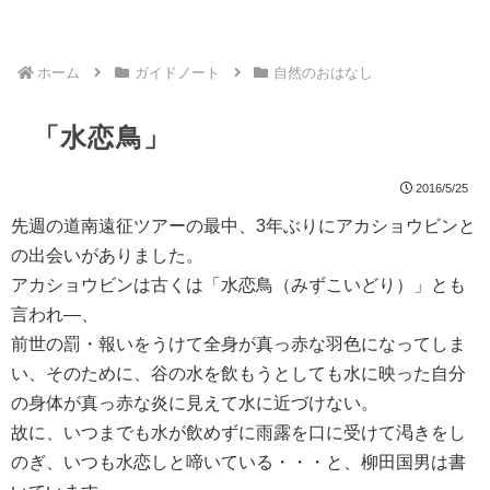
ホーム
ガイドノート
自然のおはなし
「水恋鳥」
2016/5/25
先週の道南遠征ツアーの最中、3年ぶりにアカショウビンと
の出会いがありました。
アカショウビンは古くは「水恋鳥（みずこいどり）」とも
言われ―、
前世の罰・報いをうけて全身が真っ赤な羽色になってしま
い、そのために、谷の水を飲もうとしても水に映った自分
の身体が真っ赤な炎に見えて水に近づけない。
故に、いつまでも水が飲めずに雨露を口に受けて渇きをし
のぎ、いつも水恋しと啼いている・・・と、柳田国男は書