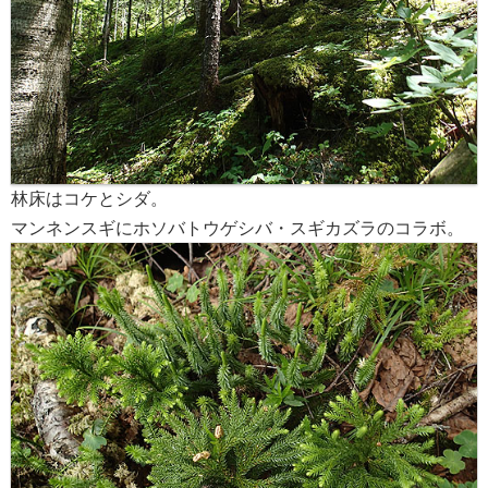
林床はコケとシダ。
マンネンスギにホソバトウゲシバ・スギカズラのコラボ。