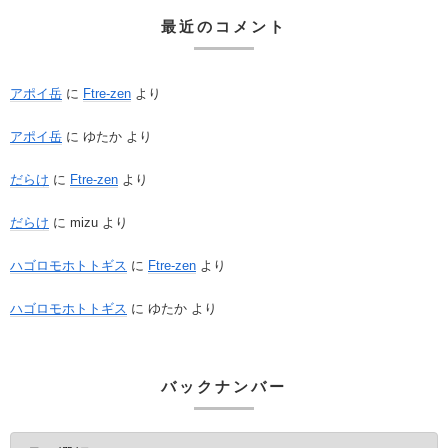
最近のコメント
アポイ岳
に
Ftre-zen
より
アポイ岳
に
ゆたか
より
だらけ
に
Ftre-zen
より
だらけ
に
mizu
より
ハゴロモホトトギス
に
Ftre-zen
より
ハゴロモホトトギス
に
ゆたか
より
バックナンバー