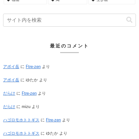
最近のコメント
アポイ岳
に
Ftre-zen
より
アポイ岳
に
ゆたか
より
だらけ
に
Ftre-zen
より
だらけ
に
mizu
より
ハゴロモホトトギス
に
Ftre-zen
より
ハゴロモホトトギス
に
ゆたか
より