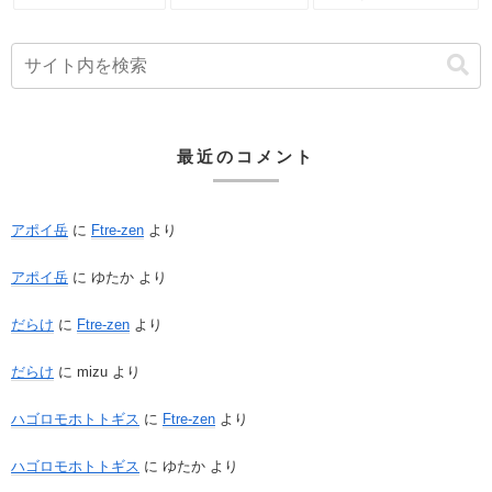
最近のコメント
アポイ岳
に
Ftre-zen
より
アポイ岳
に
ゆたか
より
だらけ
に
Ftre-zen
より
だらけ
に
mizu
より
ハゴロモホトトギス
に
Ftre-zen
より
ハゴロモホトトギス
に
ゆたか
より