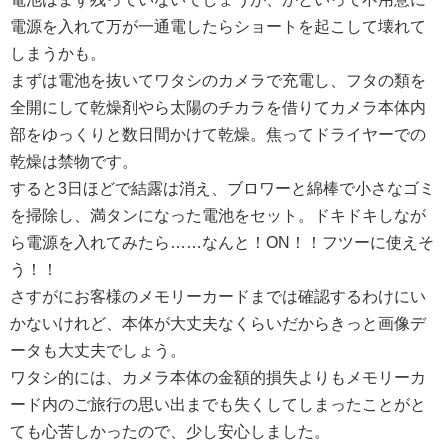
電源を入れて万が一通電したらショートを起こして壊れて
しまうかも。
まずは電池を抜いてワタシのカメラで充電し、フタの類を
全開にして乾燥剤やら太陽のチカラを借りてカメラ本体内
部をゆっくりと数日間かけて乾燥。焦ってドライヤーでの
乾燥は禁物です。
すると3日ほどで結露は消え、ブロワーと綿棒で小さなゴミ
を掃除し、満タンになった電池をセット。ドキドキしなが
ら電源を入れてみたら……なんと！ON！！フツーに使えそ
う！！
さすがにお客様のメモリーカードまでは確認するわけにい
かないけれど、本体が大丈夫なくらいだからきっと画像デ
ータも大丈夫でしょう。
ワタシ的には、カメラ本体の金額的損失よりもメモリーカ
ード内のご旅行の思い出までも失くしてしまったことがと
ても心苦しかったので、少し安心しました。