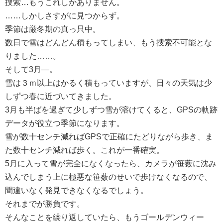
捜索…もうこれしかありません。
……しかしさすがに見つからず。
季節は厳冬期の真っ只中。
数日で雪はどんどん積もってしまい、もう捜索不可能とな
りました……。
そして3月―。
雪は３ｍ以上はかるく積もっていますが、日々の天気は少
しずつ春に近づいてきました。
3月も半ばを過ぎて少しずつ雪が溶けてくると、GPSの軌跡
データが役立つ季節になります。
雪が数十センチ減ればGPSで正確にたどりながら歩き、ま
た数十センチ減れば歩く。これが一番確実。
5月に入って雪が完全になくなったら、カメラが笹薮に沈み
込んでしまう上に極悪な笹薮のせいで歩けなくなるので、
間違いなく発見できなくなるでしょう。
それまでが勝負です。
そんなことを繰り返していたら、もうゴールデンウィー