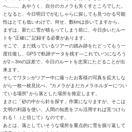
へ……。あやうく、自分のカメラも失くすところでした。
となると、今日明日でがむしゃらに探しても見つかる可能
性はとても低いわけで。何せ、数kmは歩いてますから。
まずは、新たに雪が積もってしまう前に、今日歩いたルー
トを “正確に” 記録する必要があります。
そこで、まだ残っているツアーの踏み跡をたどってもう一
度往復し、GPSで軌跡データを残す―これでいつになろう
が2～3mの誤差で、今日のルートを忠実にたどることが出
来ます。
そしてワタシがツアー中に撮ったお客様の写真を拡大しな
がら一枚一枚見比べ、“カメラがまだカメラホルダーについ
ている場所” から落とした場所を推定します。
まさに「砂の中から針を探す」作業になりますが、そこは
文明の利器を使い、人間の知恵をフル活用すれば見つけら
れる！（と信じて）なのです。
あとは、落としていそうな場所を重点的に雪を掘り返して