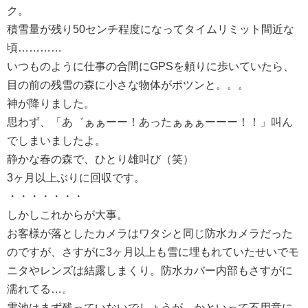
ク。
積雪量が残り50センチ程度になってタイムリミット間近な
頃…………
いつものように仕事の合間にGPSを頼りに歩いていたら、
目の前の残雪の森に小さな物体がポツンと。。。
神が降りました。
思わず、「あ゛ぁぁーー！あったぁぁぁーーー！！」叫ん
でしまいましたよ。
静かな春の森で、ひとり雄叫び（笑）
3ヶ月以上ぶりに回収です。
・・・・・・・
しかしこれからが大事。
お客様が落としたカメラはワタシと同じ防水カメラだった
のですが、さすがに3ヶ月以上も雪に埋もれていたせいでモ
ニタやレンズは結露しまくり。防水カバー内部もさすがに
濡れてる…。
電池はまず残っていないでしょうが、かといって不用意に