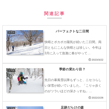
関連記事
パーフェクトな二日間
ツアー
快晴とポカポカ陽気が続いた二日間。両
日ともにこんな快晴とは珍しい。今年は
3月に入って急激に春がやって…
2023/3/22
季節の変わり目？
ツアー
先日の暴風雪以降もずっと、ニセコらし
い深雪が続いていました。「こりゃ歩く
のがツラいほどの深さっすね」…
2022/2/26
足跡だらけの森
ツアー