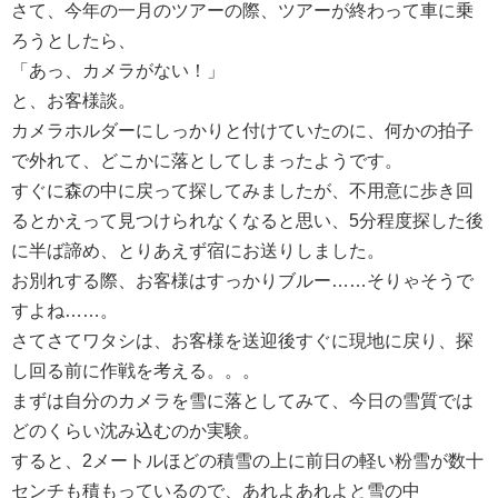
さて、今年の一月のツアーの際、ツアーが終わって車に乗
ろうとしたら、
「あっ、カメラがない！」
と、お客様談。
カメラホルダーにしっかりと付けていたのに、何かの拍子
で外れて、どこかに落としてしまったようです。
すぐに森の中に戻って探してみましたが、不用意に歩き回
るとかえって見つけられなくなると思い、5分程度探した後
に半ば諦め、とりあえず宿にお送りしました。
お別れする際、お客様はすっかりブルー……そりゃそうで
すよね……。
さてさてワタシは、お客様を送迎後すぐに現地に戻り、探
し回る前に作戦を考える。。。
まずは自分のカメラを雪に落としてみて、今日の雪質では
どのくらい沈み込むのか実験。
すると、2メートルほどの積雪の上に前日の軽い粉雪が数十
センチも積もっているので、あれよあれよと雪の中