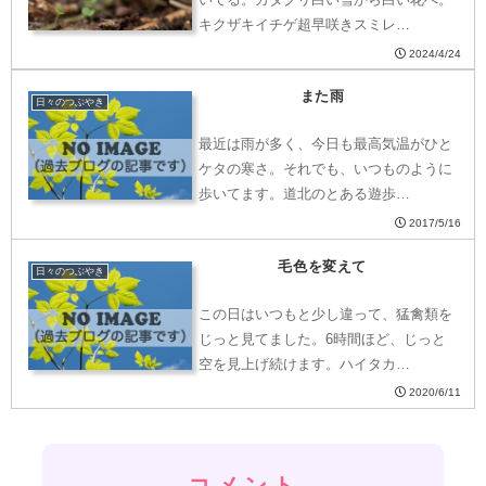
キクザキイチゲ超早咲きスミレ…
2024/4/24
また雨
日々のつぶやき
最近は雨が多く、今日も最高気温がひと
ケタの寒さ。それでも、いつものように
歩いてます。道北のとある遊歩…
2017/5/16
毛色を変えて
日々のつぶやき
この日はいつもと少し違って、猛禽類を
じっと見てました。6時間ほど、じっと
空を見上げ続けます。ハイタカ…
2020/6/11
コメント