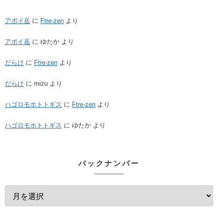
アポイ岳
に
Ftre-zen
より
アポイ岳
に
ゆたか
より
だらけ
に
Ftre-zen
より
だらけ
に
mizu
より
ハゴロモホトトギス
に
Ftre-zen
より
ハゴロモホトトギス
に
ゆたか
より
バックナンバー