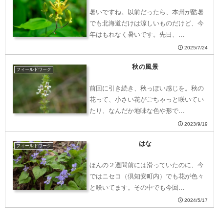
暑いですね。以前だったら、本州が酷暑
でも北海道だけは涼しいものだけど、今
年はもれなく暑いです。先日、…
2025/7/24
秋の風景
フィールドワーク
前回に引き続き、秋っぽい感じを。秋の
花って、小さい花がごちゃっと咲いてい
たり、なんだか地味な色や形で…
2023/9/19
はな
フィールドワーク
ほんの２週間前には滑っていたのに、今
ではニセコ（倶知安町内）でも花が色々
と咲いてます。その中でも今回…
2024/5/17