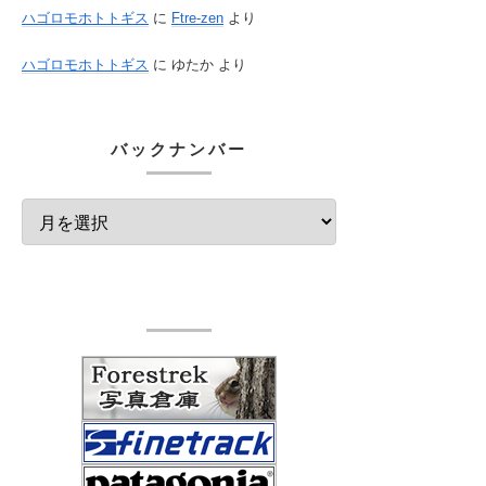
ハゴロモホトトギス
に
Ftre-zen
より
ハゴロモホトトギス
に
ゆたか
より
バックナンバー