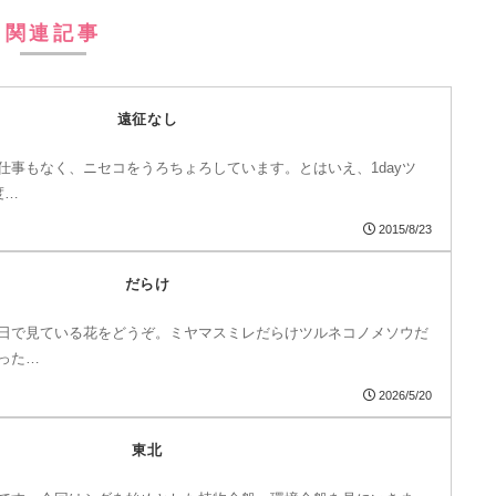
関連記事
遠征なし
仕事もなく、ニセコをうろちょろしています。とはいえ、1dayツ
度…
2015/8/23
だらけ
日で見ている花をどうぞ。ミヤマスミレだらけツルネコノメソウだ
った…
2026/5/20
東北