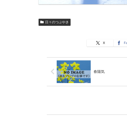
日々のつぶやき
X
F
春陽気