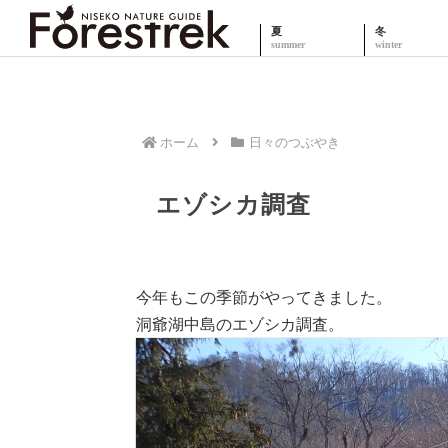
夏
冬
ホーム
日々のつぶやき
エゾシカ調査
今年もこの季節がやってきました。
洞爺湖中島のエゾシカ調査。