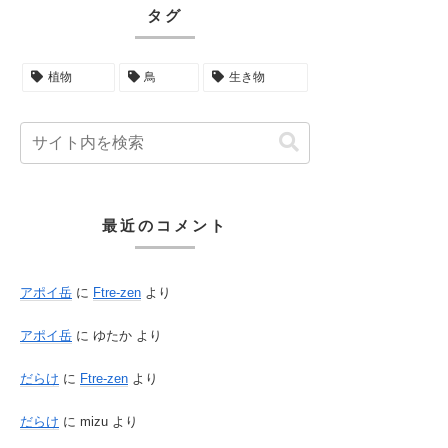
タグ
植物
鳥
生き物
最近のコメント
アポイ岳
に
Ftre-zen
より
アポイ岳
に
ゆたか
より
だらけ
に
Ftre-zen
より
だらけ
に
mizu
より