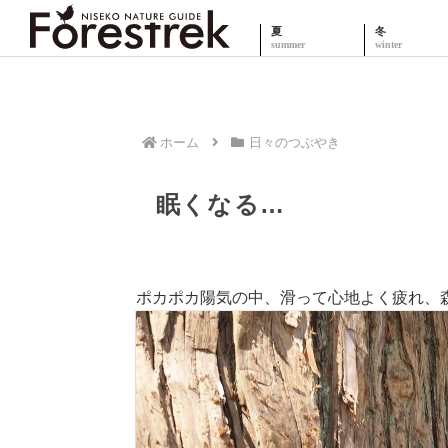
夏
冬
ホーム
日々のつぶやき
眠くなる…
ポカポカ陽気の中、滑って心地よく疲れ、