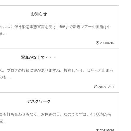
お知らせ
イルスに伴う緊急事態宣言を受け、5/6まで新規ツアーの実施は中
ま…
2020/4/16
写真がなくて・・・
ん。ブログの投稿に波がありますね。投稿したり、ぱたっと止まっ
のも…
2013/12/21
デスクワーク
会も打ち合わせもなく、お休みの日。なのでまずは、4：00前から
査…
2011/5/26