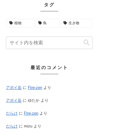
タグ
植物
鳥
生き物
最近のコメント
アポイ岳
に
Ftre-zen
より
アポイ岳
に
ゆたか
より
だらけ
に
Ftre-zen
より
だらけ
に
mizu
より