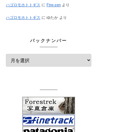
ハゴロモホトトギス
に
Ftre-zen
より
ハゴロモホトトギス
に
ゆたか
より
バックナンバー