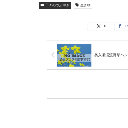
日々のつぶやき
生き物
X
F
奥入瀬渓流野草ハン