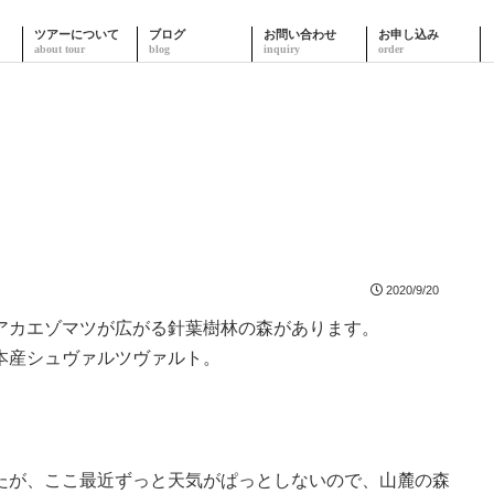
ツアーについて
ブログ
お問い合わせ
お申し込み
2020/9/20
アカエゾマツが広がる針葉樹林の森があります。
本産シュヴァルツヴァルト。
たが、ここ最近ずっと天気がぱっとしないので、山麓の森