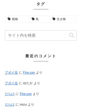
タグ
植物
鳥
生き物
最近のコメント
アポイ岳
に
Ftre-zen
より
アポイ岳
に
ゆたか
より
だらけ
に
Ftre-zen
より
だらけ
に
mizu
より