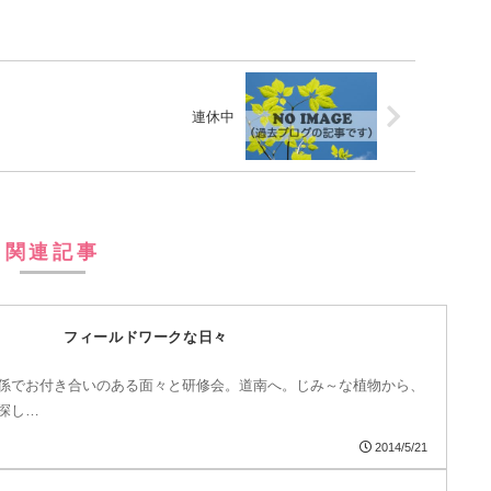
連休中
関連記事
フィールドワークな日々
係でお付き合いのある面々と研修会。道南へ。じみ～な植物から、
探し…
2014/5/21