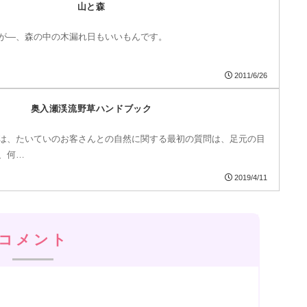
山と森
が―、森の中の木漏れ日もいいもんです。
2011/6/26
奥入瀬渓流野草ハンドブック
は、たいていのお客さんとの自然に関する最初の質問は、足元の目
、何…
2019/4/11
コメント