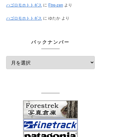
ハゴロモホトトギス
に
Ftre-zen
より
ハゴロモホトトギス
に
ゆたか
より
バックナンバー