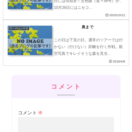
日には倶知安～五色線（道々58号）が、
10月26日にはニセコ…
2020/10/12
奥まで
日々のつぶやき
この日は下見の日。通常のツアーでは行
かない（行けない）距離を行く作戦。航
空写真でキレイそうな森を見当…
2016/4/6
コメント
コメント
※