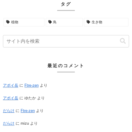
タグ
植物
鳥
生き物
最近のコメント
アポイ岳
に
Ftre-zen
より
アポイ岳
に
ゆたか
より
だらけ
に
Ftre-zen
より
だらけ
に
mizu
より