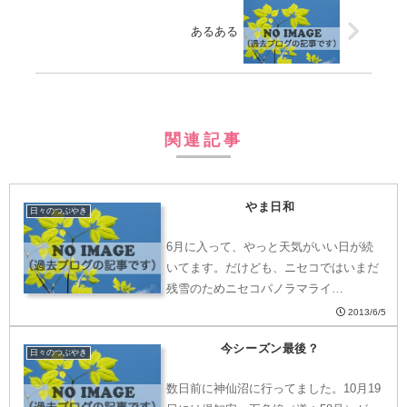
あるある
関連記事
やま日和
日々のつぶやき
6月に入って、やっと天気がいい日が続
いてます。だけども、ニセコではいまだ
残雪のためニセコパノラマライ…
2013/6/5
今シーズン最後？
日々のつぶやき
数日前に神仙沼に行ってました。10月19