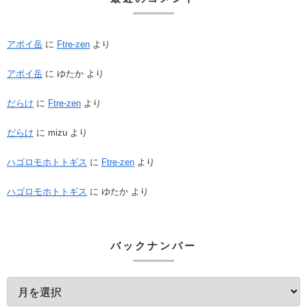
アポイ岳
に
Ftre-zen
より
アポイ岳
に
ゆたか
より
だらけ
に
Ftre-zen
より
だらけ
に
mizu
より
ハゴロモホトトギス
に
Ftre-zen
より
ハゴロモホトトギス
に
ゆたか
より
バックナンバー