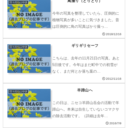
鳥撮り（とりとり）
日々のつぶやき
今年の写真を整理していたら、圧倒的に
植物写真が多いことに気づきました。昔
は圧倒的に鳥の写真ばかり撮っ…
2018/12/16
ギリギリセーフ
日々のつぶやき
こちらは、去年の11月21日の写真。あと
5日後です。今年はまだ町中での初雪が
なく、まだ何とか落ち葉の…
2012/11/16
羊蹄山へ
日々のつぶやき
この日は、ニセコ羊蹄山岳会の活動で羊
蹄山へ。本来は自生していないコマクサ
の除去活動です。（詳細は去年…
2016/7/9