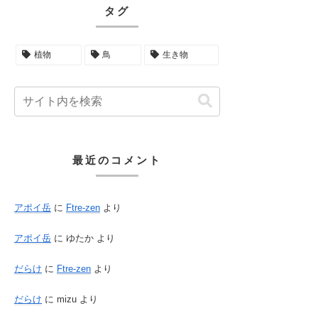
タグ
植物
鳥
生き物
最近のコメント
アポイ岳
に
Ftre-zen
より
アポイ岳
に
ゆたか
より
だらけ
に
Ftre-zen
より
だらけ
に
mizu
より