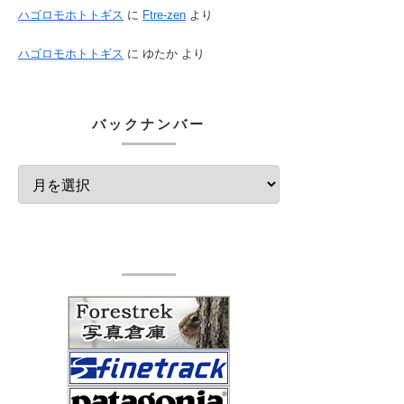
ハゴロモホトトギス
に
Ftre-zen
より
ハゴロモホトトギス
に
ゆたか
より
バックナンバー