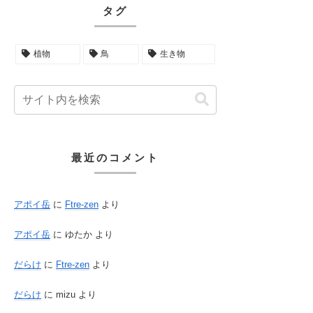
タグ
植物
鳥
生き物
最近のコメント
アポイ岳
に
Ftre-zen
より
アポイ岳
に
ゆたか
より
だらけ
に
Ftre-zen
より
だらけ
に
mizu
より