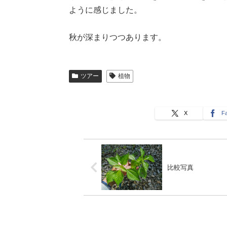
ように感じました。
秋が深まりつつあります。
ツアー
植物
X
F
比較写真