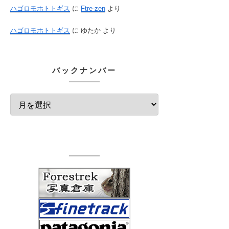
ハゴロモホトトギス
に
Ftre-zen
より
ハゴロモホトトギス
に
ゆたか
より
バックナンバー