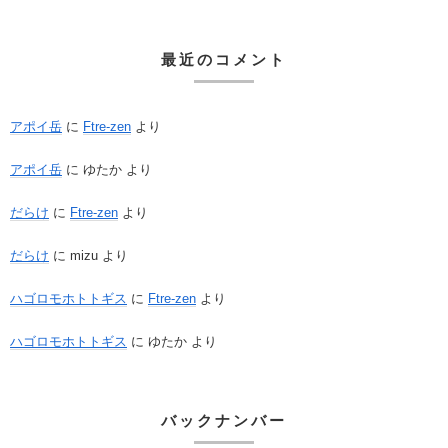
最近のコメント
アポイ岳
に
Ftre-zen
より
アポイ岳
に
ゆたか
より
だらけ
に
Ftre-zen
より
だらけ
に
mizu
より
ハゴロモホトトギス
に
Ftre-zen
より
ハゴロモホトトギス
に
ゆたか
より
バックナンバー