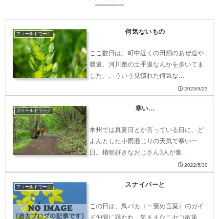
何気ないもの
フィールドワーク
ここ数日は、町中近くの田畑のあぜ道や
農道、河川敷の土手道なんかを歩いてま
した。こういう見慣れた何気な…
2023/5/23
寒い…
フィールドワーク
本州では真夏日とか言っている日に、ど
よんとした小雨混じりの天気で寒い一
日。植物好きなおじさん3人が集…
2022/5/30
スナイパーと
フィールドワーク
この日は、鳥バカ（＝褒め言葉）のガイ
ド仲間に誘われ、気ままなニセコ散策。