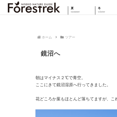
夏
冬
ホーム
ツアー
鏡沼へ
朝はマイナス２℃で青空。
ここにきて鏡沼湿原へ行ってきました。
花どころか葉もほとんど落ちてますが、こ