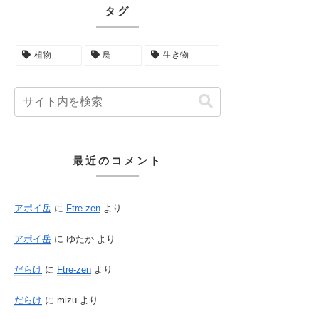
タグ
植物
鳥
生き物
最近のコメント
アポイ岳
に
Ftre-zen
より
アポイ岳
に
ゆたか
より
だらけ
に
Ftre-zen
より
だらけ
に
mizu
より