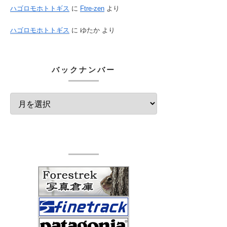
ハゴロモホトトギス
に
Ftre-zen
より
ハゴロモホトトギス
に
ゆたか
より
バックナンバー