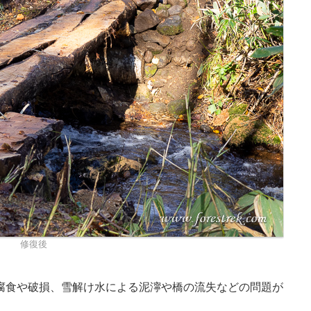
修復後
腐食や破損、雪解け水による泥濘や橋の流失などの問題が