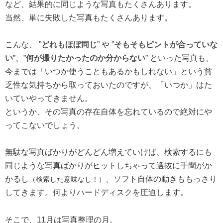
など、結果的に同じような写真もたくさんあります。
当然、単に失敗した写真もたくさんあります。
こんな、 ”
どれもほぼ同じ
” や ”
そもそもピントが合っていな
い
”、”
何が撮りたかったのか分からない
” といった写真も、
今までは「いつか使うこともあるかもしれない」という貧
乏性な気持ちから取っておいたのですが、「いつか」はた
いていやってきません。
というか、その写真の存在自体を忘れているので絶対にや
ってこないでしょう。
無駄な写真ばかりがどんどん増えていけば、検索するにも
同じような写真ばかりがヒットしちゃって選抜に手間がか
かるし
、ソフト自体の動きももっさり
（検索した意味なし！）
してきます。何よりハードディスクを圧迫します。
そこで、11月は写真整理の月。