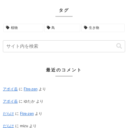
タグ
植物
鳥
生き物
最近のコメント
アポイ岳
に
Ftre-zen
より
アポイ岳
に
ゆたか
より
だらけ
に
Ftre-zen
より
だらけ
に
mizu
より