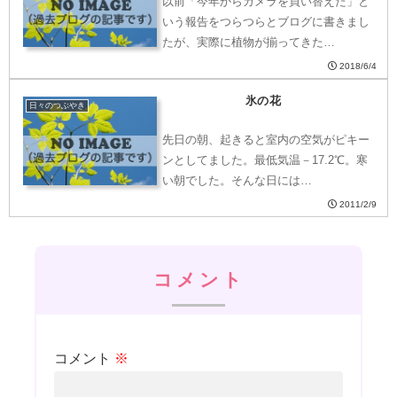
以前「今年からカメラを買い替えた」と
いう報告をつらつらとブログに書きまし
たが、実際に植物が揃ってきた…
2018/6/4
氷の花
日々のつぶやき
先日の朝、起きると室内の空気がピキー
ンとしてました。最低気温－17.2℃。寒
い朝でした。そんな日には…
2011/2/9
コメント
コメント
※