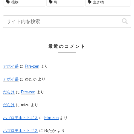
植物
鳥
生き物
最近のコメント
アポイ岳
に
Ftre-zen
より
アポイ岳
に
ゆたか
より
だらけ
に
Ftre-zen
より
だらけ
に
mizu
より
ハゴロモホトトギス
に
Ftre-zen
より
ハゴロモホトトギス
に
ゆたか
より