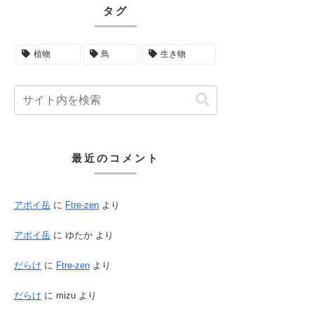
タグ
植物
鳥
生き物
最近のコメント
アポイ岳
に
Ftre-zen
より
アポイ岳
に
ゆたか
より
だらけ
に
Ftre-zen
より
だらけ
に
mizu
より