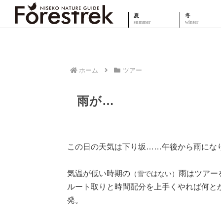
夏
冬
ホーム
ツアー
雨が…
この日の天気は下り坂……午後から雨にな
気温が低い時期の
雨はツアー
（雪ではない）
ルート取りと時間配分を上手くやれば何と
発。