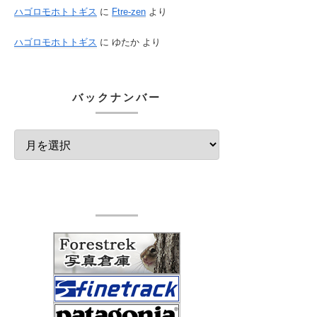
ハゴロモホトトギス
に
Ftre-zen
より
ハゴロモホトトギス
に
ゆたか
より
バックナンバー