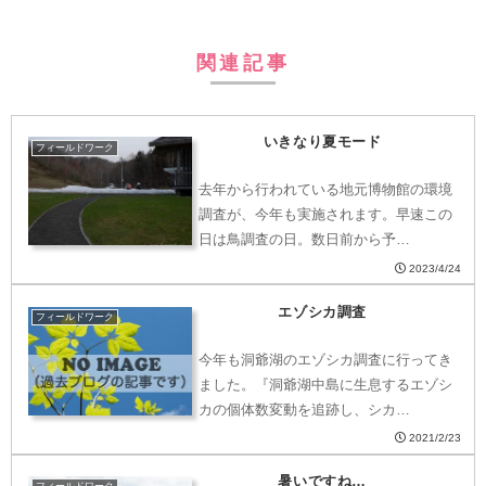
関連記事
いきなり夏モード
フィールドワーク
去年から行われている地元博物館の環境
調査が、今年も実施されます。早速この
日は鳥調査の日。数日前から予…
2023/4/24
エゾシカ調査
フィールドワーク
今年も洞爺湖のエゾシカ調査に行ってき
ました。『洞爺湖中島に生息するエゾシ
カの個体数変動を追跡し、シカ…
2021/2/23
暑いですね…