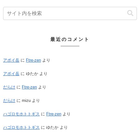
最近のコメント
アポイ岳
に
Ftre-zen
より
アポイ岳
に
ゆたか
より
だらけ
に
Ftre-zen
より
だらけ
に
mizu
より
ハゴロモホトトギス
に
Ftre-zen
より
ハゴロモホトトギス
に
ゆたか
より