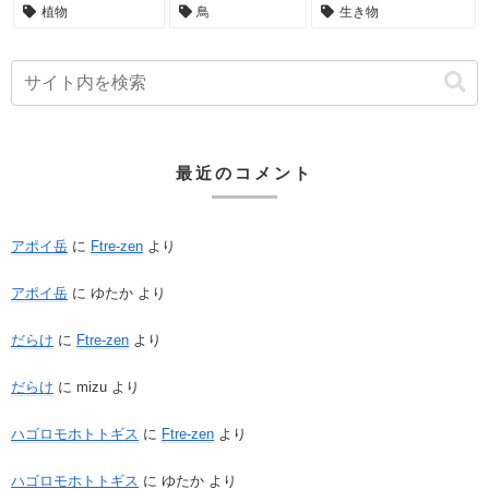
植物
鳥
生き物
最近のコメント
アポイ岳
に
Ftre-zen
より
アポイ岳
に
ゆたか
より
だらけ
に
Ftre-zen
より
だらけ
に
mizu
より
ハゴロモホトトギス
に
Ftre-zen
より
ハゴロモホトトギス
に
ゆたか
より