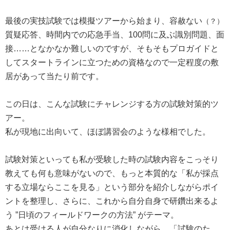
最後の実技試験では模擬ツアーから始まり、容赦ない
（？）
質疑応答、時間内での応急手当、100問に及ぶ識別問題、面
接……となかなか難しいのですが、そもそもプロガイドと
してスタートラインに立つための資格なので一定程度の敷
居があって当たり前です。
この日は、こんな試験にチャレンジする方の試験対策的ツ
アー。
私が現地に出向いて、ほぼ講習会のような様相でした。
試験対策といっても私が受験した時の試験内容をこっそり
教えても何も意味がないので、もっと本質的な「私が採点
する立場ならここを見る」という部分を紹介しながらポイ
ントを整理し、さらに、これから自分自身で研鑽出来るよ
う ”日頃のフィールドワークの方法” がテーマ。
あとは受ける人が自分なりに消化しながら、「試験のた